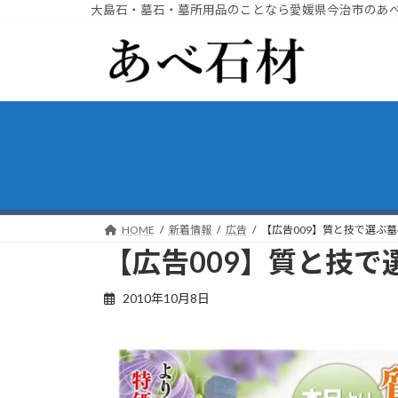
大島石・墓石・墓所用品のことなら愛媛県今治市のあ
コ
ナ
ン
ビ
テ
ゲ
ン
ー
ツ
シ
へ
ョ
ス
ン
キ
に
ッ
移
プ
動
HOME
新着情報
広告
【広告009】質と技で選ぶ墓
【広告009】質と技で
2010年10月8日